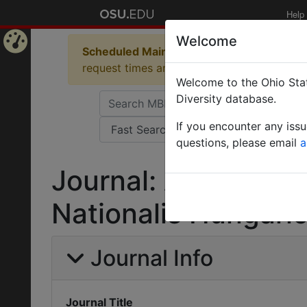
Help
Welcome
Scheduled Maintenance in Progress
Some 
Home
request times and empty table displays.
Welcome to the Ohio Stat
Page
Diversity database.
If you encounter any iss
questions, please email
a
Journal: Annales H
Nationalis Hungaric
Journal Info
Journal Title