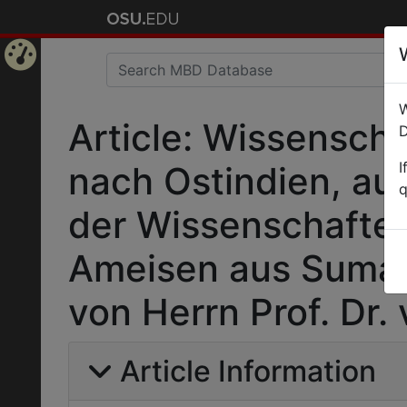
Home
W
Page
Article: Wissenscha
D
I
nach Ostindien, au
q
der Wissenschaften 
Ameisen aus Sumat
von Herrn Prof. Dr.
Article Information