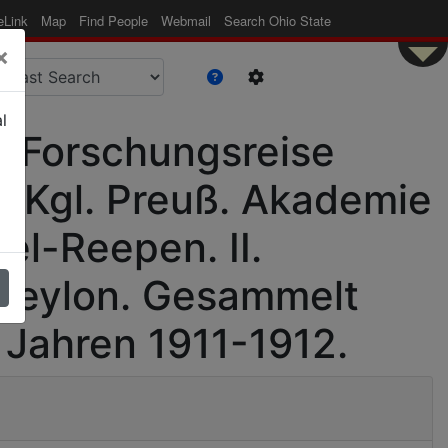
eLink
Map
Find People
Webmail
Search Ohio State
×
l
er Forschungsreise
r Kgl. Preuß. Akademie
el-Reepen. II.
 Ceylon. Gesammelt
n Jahren 1911-1912.