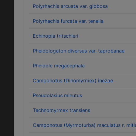
Polyrhachis arcuata var. gibbosa
Polyrhachis furcata var. tenella
Echinopla tritschleri
Pheidologeton diversus var. taprobanae
Pheidole megacephala
Camponotus (Dinomyrmex) inezae
Pseudolasius minutus
Technomyrmex transiens
Camponotus (Myrmoturba) maculatus r. mitis 