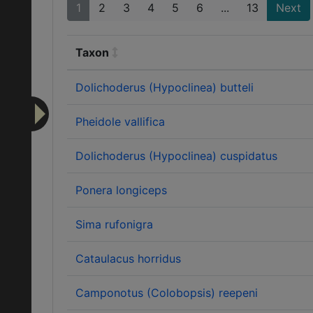
1
2
3
4
5
6
...
13
Next
Taxon
Dolichoderus (Hypoclinea) butteli
Pheidole vallifica
Dolichoderus (Hypoclinea) cuspidatus
Ponera longiceps
Sima rufonigra
Cataulacus horridus
Camponotus (Colobopsis) reepeni