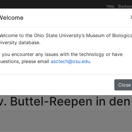
Help
Buckey
Welcome
elcome to the Ohio State University’s Museum of Biologica
ftliche Ergebnisse ein
iversity database.
f you encounter any issues with the technology or have
sgeführt im Auftrage de
uestions, please email
asctech@osu.edu
.
zu Berlin von H. v. Butt
ra, Java, Malacca und
Close
 v. Buttel-Reepen in de