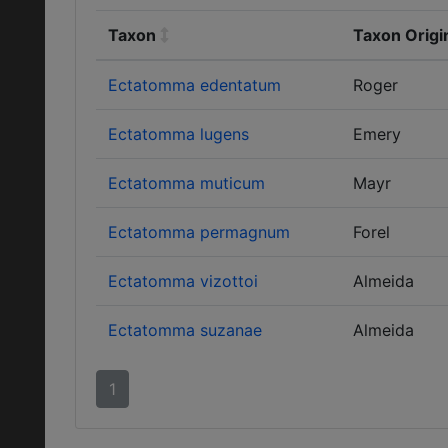
Taxon
Taxon Origi
Ectatomma edentatum
Roger
Ectatomma lugens
Emery
Ectatomma muticum
Mayr
Ectatomma permagnum
Forel
Ectatomma vizottoi
Almeida
Ectatomma suzanae
Almeida
1