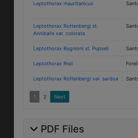
Leptothorax mauritanicus
Sant
Leptothorax Rottenbergi st.
Sant
Annibalis var. colorata
Leptothorax Bugnioni st. Pupseli
Sant
Leptothorax Risii
Forel
Leptothorax Rottenbergi var. sardoa
Sant
1
2
Next
PDF Files