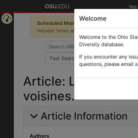
Help
Welcome
Scheduled Maintenance in Progress
Some 
Home
request times and empty table displays.
Welcome to the Ohio Stat
Page
Diversity database.
If you encounter any iss
questions, please email
a
Article: Leptothora
voisines.
Article Information
Authors