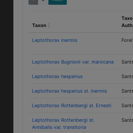
Taxo
Taxon
Auth
Leptothorax inermis
Forel
Leptothorax Bugnioni var. marocana
Sant
Leptothorax hesperius
Sant
Leptothorax hesperius st. inermis
Sant
Leptothorax Rottenbergi st. Ernesti
Sant
Leptothorax Rottenbergi st.
Sant
Annibalis var. transitoria