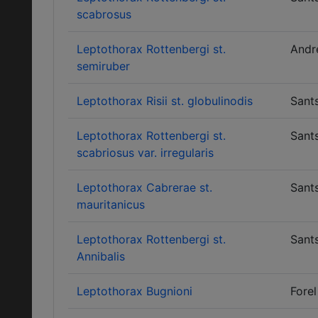
scabrosus
Leptothorax Rottenbergi st.
Andr
semiruber
Leptothorax Risii st. globulinodis
Sant
Leptothorax Rottenbergi st.
Sant
scabriosus var. irregularis
Leptothorax Cabrerae st.
Sant
mauritanicus
Leptothorax Rottenbergi st.
Sant
Annibalis
Leptothorax Bugnioni
Forel