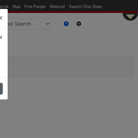
eLink
Map
Find People
Webmail
Search Ohio State
×
l