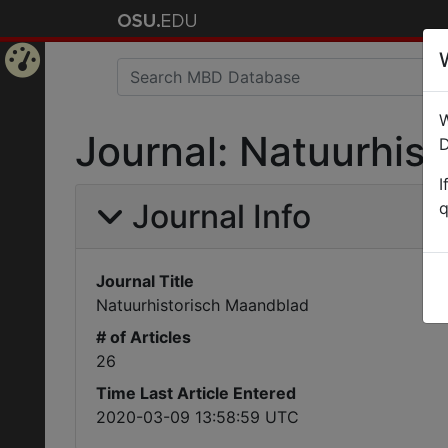
Home
W
Page
Journal: Natuurhis
D
I
Journal Info
q
Journal Title
Natuurhistorisch Maandblad
# of Articles
26
Time Last Article Entered
2020-03-09 13:58:59 UTC