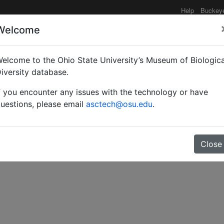
Help
Buckey
Welcome
elcome to the Ohio State University’s Museum of Biologica
torisch Maandblad
iversity database.
f you encounter any issues with the technology or have
uestions, please email
asctech@osu.edu
.
Close